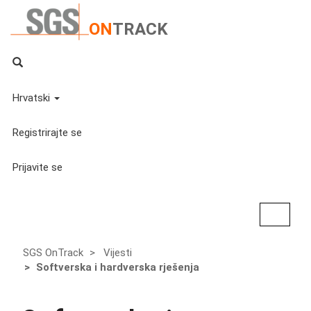
ON
TRACK
Hrvatski
Registrirajte se
Prijavite se
Toggle
navigat
SGS OnTrack
Vijesti
Softverska i hardverska rješenja