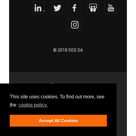
© 2018 SGS SA
Условия за използване
Поверителност
This site uses cookies. To find out more, see
the
cookie policy.
Политика за бисквитките
Служебна директория
Accept All Cookies
Кариерa в SGS