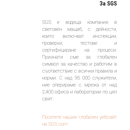
За SGS
SGS е водеща компания в
световен мащаб, с дейности,
които включват инспекции,
проверки, тестове и
сертифициране на процеси.
Признати сме за глобален
символ за качество и работим в
съответствие с всички правила и
норми. С над 95 000 служители,
ние оперираме с мрежа от над
2,400 офиса и лаборатории по цял
свят.
Посетете нашия глобален уебсайт
на SGS.com