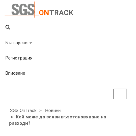
ON
TRACK
Български
Регистрация
Вписване
Toggle
navigat
SGS OnTrack
Новини
Кой може да заяви възстановяване на
разходи?