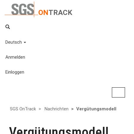
ON
TRACK
Deutsch
Anmelden
Einloggen
Toggle
navigat
SGS OnTrack
Nachrichten
Vergütungsmodell
Vergütungsmodell