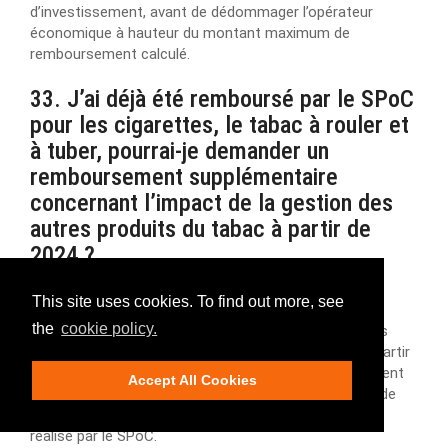
d’investissement, avant de dédommager l’opérateur
économique à hauteur du montant maximum de
remboursement calculé.
33. J’ai déjà été remboursé par le SPoC
pour les cigarettes, le tabac à rouler et
à tuber, pourrai-je demander un
remboursement supplémentaire
concernant l’impact de la gestion des
autres produits du tabac à partir de
2024 ?
L’industrie reconnaît qu’un remboursement antérieur
This site uses cookies. To find out more, see
pourrait ne pas avoir suffi à couvrir les équipements
the
cookie policy.
désormais nécessaires pour scanner et faire état des
volumes d’OTP supplémentaires. Par conséquent, à partir
de 2024, un Opérateur économique peut potentiellement
Accept All Cookies
compléter sa demande initiale si l’impact additionnel de
l’OTP suffit à le justifier, et le calcul sera de nouveau
réalisé par le SPoC.