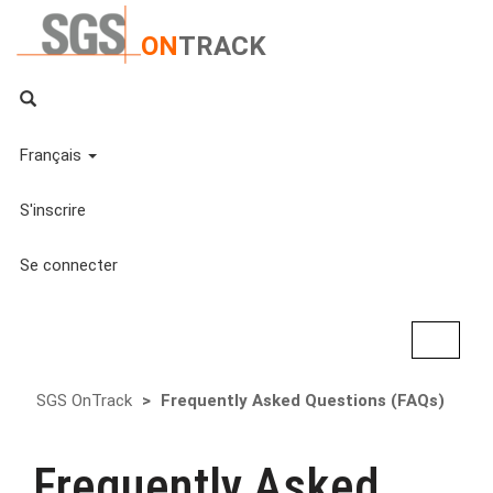
ON
TRACK
Français
S'inscrire
Se connecter
Activer
la
navigat
SGS OnTrack
Frequently Asked Questions (FAQs)
Frequently Asked