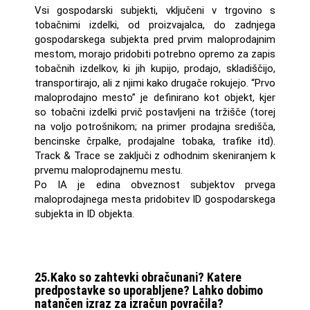
Vsi gospodarski subjekti, vključeni v trgovino s
tobačnimi izdelki, od proizvajalca, do zadnjega
gospodarskega subjekta pred prvim maloprodajnim
mestom, morajo pridobiti potrebno opremo za zapis
tobačnih izdelkov, ki jih kupijo, prodajo, skladiščijo,
transportirajo, ali z njimi kako drugače rokujejo. “Prvo
maloprodajno mesto” je definirano kot objekt, kjer
so tobačni izdelki prvič postavljeni na tržišče (torej
na voljo potrošnikom; na primer prodajna središča,
bencinske črpalke, prodajalne tobaka, trafike itd).
Track & Trace se zaključi z odhodnim skeniranjem k
prvemu maloprodajnemu mestu.
Po IA je edina obveznost subjektov prvega
maloprodajnega mesta pridobitev ID gospodarskega
subjekta in ID objekta.
25.Kako so zahtevki obračunani? Katere
predpostavke so uporabljene? Lahko dobimo
natančen izraz za izračun povračila?