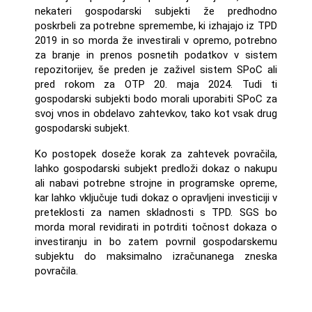
nekateri gospodarski subjekti že predhodno
poskrbeli za potrebne spremembe, ki izhajajo iz TPD
2019 in so morda že investirali v opremo, potrebno
za branje in prenos posnetih podatkov v sistem
repozitorijev, še preden je zaživel sistem SPoC ali
pred rokom za OTP 20. maja 2024. Tudi ti
gospodarski subjekti bodo morali uporabiti SPoC za
svoj vnos in obdelavo zahtevkov, tako kot vsak drug
gospodarski subjekt.
Ko postopek doseže korak za zahtevek povračila,
lahko gospodarski subjekt predloži dokaz o nakupu
ali nabavi potrebne strojne in programske opreme,
kar lahko vključuje tudi dokaz o opravljeni investiciji v
preteklosti za namen skladnosti s TPD. SGS bo
morda moral revidirati in potrditi točnost dokaza o
investiranju in bo zatem povrnil gospodarskemu
subjektu do maksimalno izračunanega zneska
povračila.