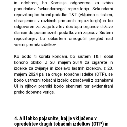
in odobreni, bo Komisija odgovorna za izbiro
ponudnikov 'sekundarnega' repozitorija. Sekundarni
repozitorij bo hranil podatke T&T (vključno s tistimi,
shranjenimi v različnih primarnih repozitorijih) in bo
odgovoren za zagotovitev dostopa organov države
članice do posameznih podatkovnih zapisov. Sistem
repozitorijev bo oblastem omogočil pregled nad
vsemi premiki izdelkov.
Ko bodo ti koraki končani, bo sistem T&T dobil
končno obliko. Z 20. majem 2019 za cigarete in
izdelke za zvijanje in izdelavo lastnih izdelkov, z 20.
majem 2024 pa za druge tobačne izdelke (OTP), se
bodo ustrezni tobačni izdelki označevali z oznakami
UI in njihovi premiki bodo skenirani ter evidentirani
preko dobavne verige.
4. Ali lahko pojasnite, kaj je vključeno v
opredelitev drugih tobačnih izdelkov (OTP) in