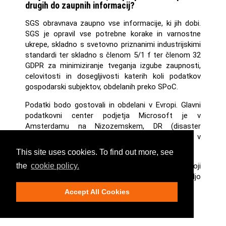
drugih do zaupnih informacij?
SGS obravnava zaupno vse informacije, ki jih dobi.
SGS je opravil vse potrebne korake in varnostne
ukrepe, skladno s svetovno priznanimi industrijskimi
standardi ter skladno s členom 5/1 f ter členom 32
GDPR za minimiziranje tveganja izgube zaupnosti,
celovitosti in dosegljivosti katerih koli podatkov
gospodarski subjektov, obdelanih preko SPoC.
Podatki bodo gostovali in obdelani v Evropi. Glavni
podatkovni center podjetja Microsoft je v
Amsterdamu na Nizozemskem, DR (disaster
recovery - vzpostavitev po kriznih dogodkih) v
Dublinu na Irskem.
This site uses cookies. To find out more, see
Prosimo, glejte klavzulo 1 (d) dela 1: Splošni pogoji
the
cookie policy.
storitev SGS v Pogoji storitev SGS OnTrack, na voljo
na portalu.
Accept All Cookies