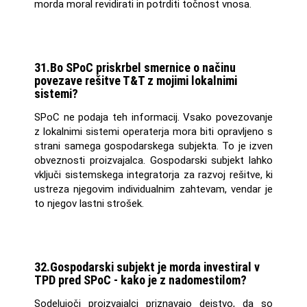
morda moral revidirati in potrditi točnost vnosa.
31.Bo SPoC priskrbel smernice o načinu
povezave rešitve T&T z mojimi lokalnimi
sistemi?
SPoC ne podaja teh informacij. Vsako povezovanje
z lokalnimi sistemi operaterja mora biti opravljeno s
strani samega gospodarskega subjekta. To je izven
obveznosti proizvajalca. Gospodarski subjekt lahko
vključi sistemskega integratorja za razvoj rešitve, ki
ustreza njegovim individualnim zahtevam, vendar je
to njegov lastni strošek.
32.Gospodarski subjekt je morda investiral v
TPD pred SPoC - kako je z nadomestilom?
Sodelujoči proizvajalci priznavajo dejstvo, da so