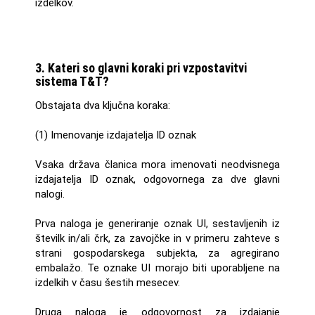
izdelkov.
3. Kateri so glavni koraki pri vzpostavitvi
sistema T&T?
Obstajata dva ključna koraka:
(1) Imenovanje izdajatelja ID oznak
Vsaka država članica mora imenovati neodvisnega
izdajatelja ID oznak, odgovornega za dve glavni
nalogi.
Prva naloga je generiranje oznak UI, sestavljenih iz
številk in/ali črk, za zavojčke in v primeru zahteve s
strani gospodarskega subjekta, za agregirano
embalažo. Te oznake UI morajo biti uporabljene na
izdelkih v času šestih mesecev.
Druga naloga je odgovornost za izdajanje