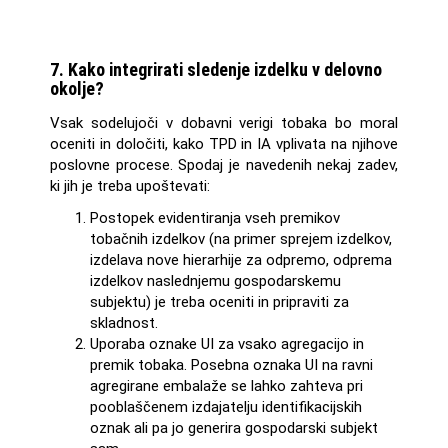
7. Kako integrirati sledenje izdelku v delovno
okolje?
Vsak sodelujoči v dobavni verigi tobaka bo moral
oceniti in določiti, kako TPD in IA vplivata na njihove
poslovne procese. Spodaj je navedenih nekaj zadev,
ki jih je treba upoštevati:
Postopek evidentiranja vseh premikov
tobačnih izdelkov (na primer sprejem izdelkov,
izdelava nove hierarhije za odpremo, odprema
izdelkov naslednjemu gospodarskemu
subjektu) je treba oceniti in pripraviti za
skladnost.
Uporaba oznake UI za vsako agregacijo in
premik tobaka. Posebna oznaka UI na ravni
agregirane embalaže se lahko zahteva pri
pooblaščenem izdajatelju identifikacijskih
oznak ali pa jo generira gospodarski subjekt