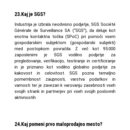
23.Kaj je SGS?
Industrija je izbrala neodvisno podjetje, SGS Société
Générale de Surveillance SA (“SGS”), da deluje kot
enotna kontaktna točka (SPoC) pri pomoči vsem
gospodarskim subjektom (gospodarski subjekti)
med postopkom povračila. Z več kot 95.000
zaposlenimi je SGS vodilno podjetje za
pregledovanje, verifikacijo, testiranje in certificiranje
in je priznano kot vodilno globalno podjetje za
kakovost in celovitost. SGS pozna temeljno
pomembnost zaupnosti, varstva podatkov in
varnosti ter je zavezan k varovanju zasebnosti vseh
svojih strank in partnerjev pri vseh svojih poslovnih
aktivnostih.
24.Kaj pomeni prvo maloprodajno mesto?