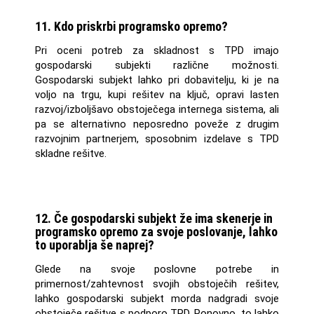
11. Kdo priskrbi programsko opremo?
Pri oceni potreb za skladnost s TPD imajo
gospodarski subjekti različne možnosti.
Gospodarski subjekt lahko pri dobavitelju, ki je na
voljo na trgu, kupi rešitev na ključ, opravi lasten
razvoj/izboljšavo obstoječega internega sistema, ali
pa se alternativno neposredno poveže z drugim
razvojnim partnerjem, sposobnim izdelave s TPD
skladne rešitve.
12. Če gospodarski subjekt že ima skenerje in
programsko opremo za svoje poslovanje, lahko
to uporablja še naprej?
Glede na svoje poslovne potrebe in
primernost/zahtevnost svojih obstoječih rešitev,
lahko gospodarski subjekt morda nadgradi svoje
obstoječe rešitve s podporo TPD. Ponovno, to lahko