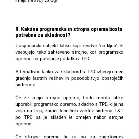
imajo na svoji zalogi.
9. Kakšna programska in strojna oprema bosta
potrebna za skladnost?
Gospodarski subjekt lahko kupi rešitve “na ključ”, ki
vsebujejo tako zahtevano strojno, kot programsko
opremo ter pošiljanje podatkov TPD.
Alternativno lahko za skladnost s TPD izberejo med
gradnjo lastnih rešitev in posodobitvijo obstoječih
sistemov.
Če že imajo strojno opremo, bodo morda lahko
uporabili programsko opremo, skladno s TPD, ki je na
voljo na trgu; zaradi tehničnih zahtev sistema T&T
po TPD pa je skladen le omejen nabor strojne
opreme.
Če strojne opreme še ni, bo za zagotovitev