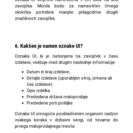
zavojčka. Morda bodo za namestitev črnega
okvirčka potrebne manjše prilagoditve drugih
značilnosti zavojčka.
6. Kakšen je namen oznake UI?
Oznaka UI, ki je natisnjena na zavojček v času
izdelave, vsebuje med drugim naslednje informacije:
Datum in kraj izdelave,
Detajle izdelave (uporabljen stroj, izmena ali
čas izdelave)
Opis izdelka
Predvidena država maloprodaje
Predvidene poti pošiljke
Oznaka UI omogoča pooblaščenim organom nadzor
vsakega koraka v dobavni verigi, od tovarne do
prvega maloprodajnega mesta.