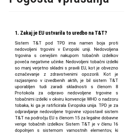
1. Zakaj je EU ustvarila to uredbo na T&T?
Sistem T&T pod TPD ima namen boja proti
nedovoljeni trgovini v Evropski uniji. Nedovoljena
trgovina s cenejšim nakupom tobačnih izdelkov
poveča negativne učinke. Nedovoljeni tobačni izdelki
so manj verjetno skladni s pravili EU, kot je obvezno
označevanje z zdravstvenimi opozorili. Kot je
razjasnjeno v izvedbenih aktih, je bil sistem T&T
uporabljen tudi zaradi skladnosti s členom 8
Protokola za odpravo nedovoljene trgovine s
tobačnimi izdelki v okviru konvencije WHO o nadzoru
tobaka, ki ga je ratificirala Evropska unija. TPD je za
odpravljanje nedovoljene trgovine vzpostavil sistem
T&T na področju EU s členom 15 za legalne dobavne
verige tobačnih izdelkov. Sistem T&T je v členu 16
dopolnjen s sistemom varnostnih elementov, ki