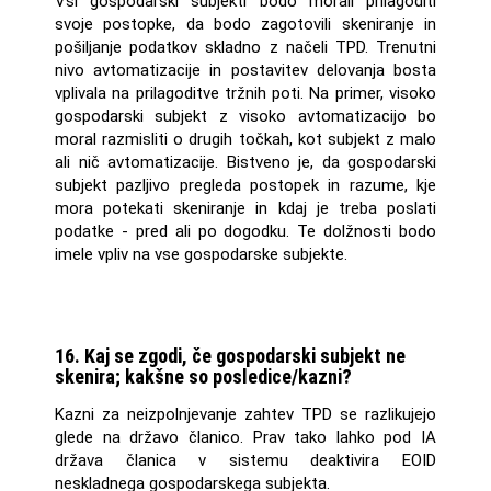
Vsi gospodarski subjekti bodo morali prilagoditi
svoje postopke, da bodo zagotovili skeniranje in
pošiljanje podatkov skladno z načeli TPD. Trenutni
nivo avtomatizacije in postavitev delovanja bosta
vplivala na prilagoditve tržnih poti. Na primer, visoko
gospodarski subjekt z visoko avtomatizacijo bo
moral razmisliti o drugih točkah, kot subjekt z malo
ali nič avtomatizacije. Bistveno je, da gospodarski
subjekt pazljivo pregleda postopek in razume, kje
mora potekati skeniranje in kdaj je treba poslati
podatke - pred ali po dogodku. Te dolžnosti bodo
imele vpliv na vse gospodarske subjekte.
16. Kaj se zgodi, če gospodarski subjekt ne
skenira; kakšne so posledice/kazni?
Kazni za neizpolnjevanje zahtev TPD se razlikujejo
glede na državo članico. Prav tako lahko pod IA
država članica v sistemu deaktivira EOID
neskladnega gospodarskega subjekta.