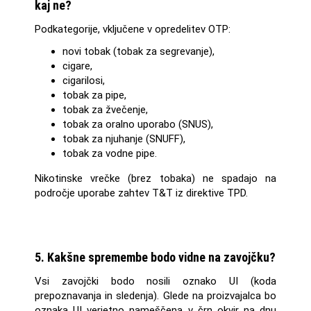
kaj ne?
Podkategorije, vključene v opredelitev OTP:
novi tobak (tobak za segrevanje),
cigare,
cigarilosi,
tobak za pipe,
tobak za žvečenje,
tobak za oralno uporabo (SNUS),
tobak za njuhanje (SNUFF),
tobak za vodne pipe.
Nikotinske vrečke (brez tobaka) ne spadajo na
področje uporabe zahtev T&T iz direktive TPD.
5. Kakšne spremembe bodo vidne na zavojčku?
Vsi zavojčki bodo nosili oznako UI (koda
prepoznavanja in sledenja). Glede na proizvajalca bo
oznaka UI verjetno nameščena v črn okvir na dnu