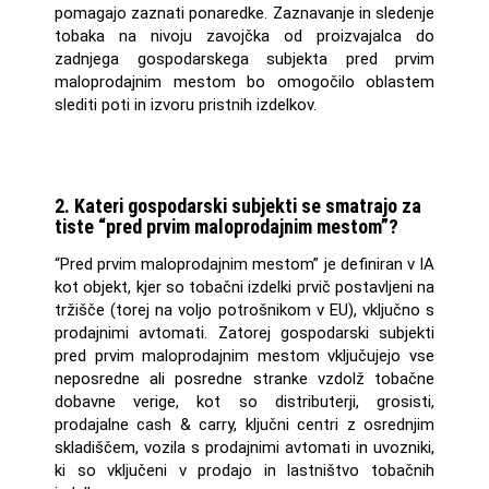
pomagajo zaznati ponaredke. Zaznavanje in sledenje
tobaka na nivoju zavojčka od proizvajalca do
zadnjega gospodarskega subjekta pred prvim
maloprodajnim mestom bo omogočilo oblastem
slediti poti in izvoru pristnih izdelkov.
2. Kateri gospodarski subjekti se smatrajo za
tiste “pred prvim maloprodajnim mestom”?
“Pred prvim maloprodajnim mestom” je definiran v IA
kot objekt, kjer so tobačni izdelki prvič postavljeni na
tržišče (torej na voljo potrošnikom v EU), vključno s
prodajnimi avtomati. Zatorej gospodarski subjekti
pred prvim maloprodajnim mestom vključujejo vse
neposredne ali posredne stranke vzdolž tobačne
dobavne verige, kot so distributerji, grosisti,
prodajalne cash & carry, ključni centri z osrednjim
skladiščem, vozila s prodajnimi avtomati in uvozniki,
ki so vključeni v prodajo in lastništvo tobačnih