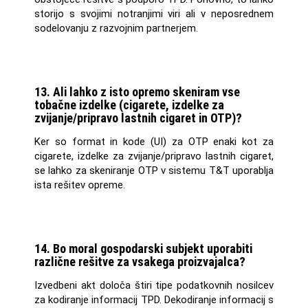
storijo s svojimi notranjimi viri ali v neposrednem
sodelovanju z razvojnim partnerjem.
13. Ali lahko z isto opremo skeniram vse
tobačne izdelke (cigarete, izdelke za
zvijanje/pripravo lastnih cigaret in OTP)?
Ker so format in kode (UI) za OTP enaki kot za
cigarete, izdelke za zvijanje/pripravo lastnih cigaret,
se lahko za skeniranje OTP v sistemu T&T uporablja
ista rešitev opreme.
14. Bo moral gospodarski subjekt uporabiti
različne rešitve za vsakega proizvajalca?
Izvedbeni akt določa štiri tipe podatkovnih nosilcev
za kodiranje informacij TPD. Dekodiranje informacij s