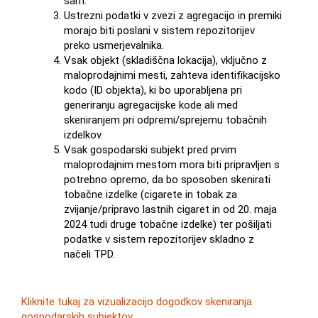
sam.
Ustrezni podatki v zvezi z agregacijo in premiki
morajo biti poslani v sistem repozitorijev
preko usmerjevalnika.
Vsak objekt (skladiščna lokacija), vključno z
maloprodajnimi mesti, zahteva identifikacijsko
kodo (ID objekta), ki bo uporabljena pri
generiranju agregacijske kode ali med
skeniranjem pri odpremi/sprejemu tobačnih
izdelkov.
Vsak gospodarski subjekt pred prvim
maloprodajnim mestom mora biti pripravljen s
potrebno opremo, da bo sposoben skenirati
tobačne izdelke (cigarete in tobak za
zvijanje/pripravo lastnih cigaret in od 20. maja
2024 tudi druge tobačne izdelke) ter pošiljati
podatke v sistem repozitorijev skladno z
načeli TPD.
Kliknite tukaj za vizualizacijo dogodkov skeniranja
gospodarskih subjektov.