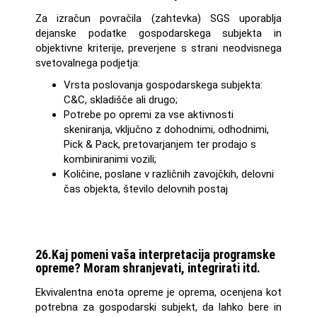
Za izračun povračila (zahtevka) SGS uporablja
dejanske podatke gospodarskega subjekta in
objektivne kriterije, preverjene s strani neodvisnega
svetovalnega podjetja:
Vrsta poslovanja gospodarskega subjekta:
C&C, skladišče ali drugo;
Potrebe po opremi za vse aktivnosti
skeniranja, vključno z dohodnimi, odhodnimi,
Pick & Pack, pretovarjanjem ter prodajo s
kombiniranimi vozili;
Količine, poslane v različnih zavojčkih, delovni
čas objekta, število delovnih postaj
26.Kaj pomeni vaša interpretacija programske
opreme? Moram shranjevati, integrirati itd.
Ekvivalentna enota opreme je oprema, ocenjena kot
potrebna za gospodarski subjekt, da lahko bere in